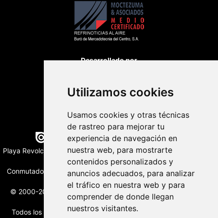
Desarrollado por
Utilizamos cookies
Usamos cookies y otras técnicas
de rastreo para mejorar tu
Edición digital con tecnología
experiencia de navegación en
nuestra web, para mostrarte
Playa Revolcadero 222 Col. Reforma Iztaccihuatl Norte C.P. 08810
CIUDAD DE MEXICO
contenidos personalizados y
Conmutador CIUDAD DE MEXICO (+52) 555 740 4476, 555 740
anuncios adecuados, para analizar
4497
el tráfico en nuestra web y para
© 2000-2026 BURO DE MERCADOTECNIA DEL CENTRO, S.A.
comprender de donde llegan
Todos los derechos reservados
nuestros visitantes.
Todos los nombres, marcas, logotipos, productos e imagenes