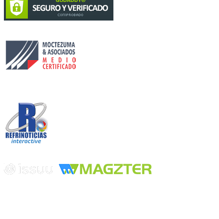
Circulación certificada
Desarrollado por
Edición digital con tecnología
Playa Revolcadero 222 Col. Reforma Iztaccihuatl Norte C.P. 08810
CIUDAD DE MEXICO
Conmutador CIUDAD DE MEXICO (+52) 555 740 4476, 555 740
4497
© 2000-2026 BURO DE MERCADOTECNIA DEL CENTRO,