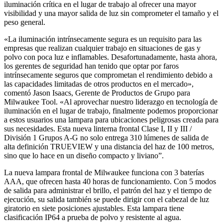
iluminación crítica en el lugar de trabajo al ofrecer una mayor
visibilidad y una mayor salida de luz sin comprometer el tamaño y el
peso general.
«La iluminación intrínsecamente segura es un requisito para las
empresas que realizan cualquier trabajo en situaciones de gas y
polvo con poca luz e inflamables. Desafortunadamente, hasta ahora,
los gerentes de seguridad han tenido que optar por faros
intrínsecamente seguros que comprometan el rendimiento debido a
las capacidades limitadas de otros productos en el mercado»,
comentó Jason Isaacs, Gerente de Productos de Grupo para
Milwaukee Tool. «Al aprovechar nuestro liderazgo en tecnología de
iluminación en el lugar de trabajo, finalmente podemos proporcionar
a estos usuarios una lampara para ubicaciones peligrosas creada para
sus necesidades. Esta nueva linterna frontal Clase I, II y III /
División 1 Grupos A-G no solo entrega 310 lúmenes de salida de
alta definición TRUEVIEW y una distancia del haz de 100 metros,
sino que lo hace en un diseño compacto y liviano”.
La nueva lampara frontal de Milwaukee funciona con 3 baterías
AAA, que ofrecen hasta 40 horas de funcionamiento. Con 5 modos
de salida para administrar el brillo, el patrón del haz y el tiempo de
ejecución, su salida también se puede dirigir con el cabezal de luz
giratorio en siete posiciones ajustables. Esta lampara tiene
clasificación IP64 a prueba de polvo y resistente al agua.