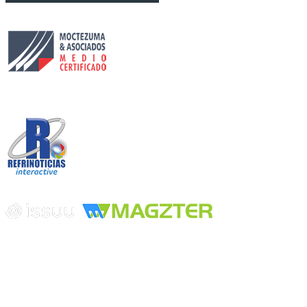
Circulación certificada
Desarrollado por
Edición digital con tecnología
Playa Revolcadero 222 Col. Reforma Iztaccihuatl Norte C.P. 08810
CIUDAD DE MEXICO
Conmutador CIUDAD DE MEXICO (+52) 555 740 4476, 555 740
4497
© 2000-2026 BURO DE MERCADOTECNIA DEL CENTRO,
S.A. Todos los derechos reservados
Todos los nombres, marcas, logotipos, productos e imagenes