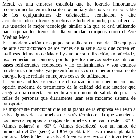
Merak es una empresa española que ha logrado importantes
reconocimientos en materia de ingeniería y diseño y es responsable
de los equipamientos de calefacción, ventilación y aire
acondicionado en trenes y metros de todo el mundo, para ofrecer a
sus usuarios la mejor tecnología, similar a la que se está utilizando
para equipar los trenes de alta velocidad europeos como el Ave
Medina-Meca.
Esta modernización de equipos se aplicara en más de 200 equipos
de aire acondicionado de los trenes de la serie 2000 que corren en
las líneas del metro de Madrid y que por su utilización, antigüedad y
uso requerían un cambio, por lo que los nuevos sistemas utilizan
gases refrigerantes ecológicos y no contaminantes y son equipos
mucho más eficientes ya que enfrían más con un menor consumo de
energía lo que reditúa en mejores costes de utilización.
La empresa utiliza sistemas de climatización que cuentan con una
opción moderna de tratamiento de la calidad del aire interior que
asegura una correcta temperatura y un ambiente saludable para las
miles de personas que diariamente usan este moderno sistema de
transporte.
Es importante mencionar que en la planta de la empresa se llevan a
cabo algunas de las pruebas de estrés térmico en la que someten a
los nuevos equipos a rangos de pruebas que van desde -50º C
(climas polares) a +60º C (climas desérticos), con un rango de
humedad del 0% (seco) a 100% (niebla). En esta misma planta la
empresa Merak lleva a cabo diferentes proyectos de ingeniería y