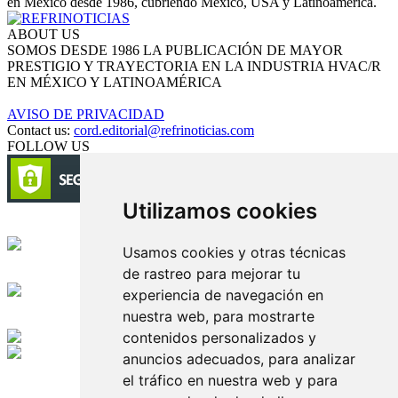
en México desde 1986, cubriendo México, USA y Latinoamérica.
ABOUT US
SOMOS DESDE 1986 LA PUBLICACIÓN DE MAYOR
PRESTIGIO Y TRAYECTORIA EN LA INDUSTRIA HVAC/R
EN MÉXICO Y LATINOAMÉRICA
AVISO DE PRIVACIDAD
Contact us:
cord.editorial@refrinoticias.com
FOLLOW US
Utilizamos cookies
Circulación certificada
Usamos cookies y otras técnicas
de rastreo para mejorar tu
Desarrollado por
experiencia de navegación en
nuestra web, para mostrarte
Edición digital con tecnología
contenidos personalizados y
anuncios adecuados, para analizar
Playa Revolcadero 222 Col. Reforma Iztaccihuatl Norte C.P. 08810
el tráfico en nuestra web y para
CIUDAD DE MEXICO