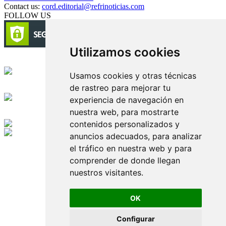
Contact us:
cord.editorial@refrinoticias.com
FOLLOW US
Utilizamos cookies
Circulación certificada
Usamos cookies y otras técnicas
de rastreo para mejorar tu
Desarrollado por
experiencia de navegación en
nuestra web, para mostrarte
Edición digital con tecnología
contenidos personalizados y
anuncios adecuados, para analizar
Playa Revolcadero 222 Col. Reforma Iztaccihuatl Norte C.P. 08810
el tráfico en nuestra web y para
CIUDAD DE MEXICO
Conmutador CIUDAD DE MEXICO (+52) 555 740 4476, 555 740
comprender de donde llegan
4497
nuestros visitantes.
© 2000-2026 BURO DE MERCADOTECNIA DEL CENTRO,
S.A. Todos los derechos reservados
Todos los nombres, marcas, logotipos, productos e imagenes
OK
mencionados son propiedad de sus respectivos dueños
Prohibida la reproducción total o parcial de los contenidos aqui
Configurar
publicados incluyendo cualquier medio electrónico o magnético