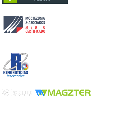
Circulación certificada
Desarrollado por
Edición digital con tecnología
Playa Revolcadero 222 Col. Reforma Iztaccihuatl Norte C.P. 08810
CIUDAD DE MEXICO
Conmutador CIUDAD DE MEXICO (+52) 555 740 4476, 555 740
4497
© 2000-2026 BURO DE MERCADOTECNIA DEL CENTRO,
S.A. Todos los derechos reservados