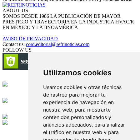
ABOUT US
SOMOS DESDE 1986 LA PUBLICACIÓN DE MAYOR
PRESTIGIO Y TRAYECTORIA EN LA INDUSTRIA HVAC/R
EN MÉXICO Y LATINOAMÉRICA
AVISO DE PRIVACIDAD
Contact us:
cord.editorial@refrinoticias.com
FOLLOW US
Utilizamos cookies
Circulación certificada
Usamos cookies y otras técnicas
de rastreo para mejorar tu
Desarrollado por
experiencia de navegación en
nuestra web, para mostrarte
Edición digital con tecnología
contenidos personalizados y
anuncios adecuados, para analizar
Playa Revolcadero 222 Col. Reforma Iztaccihuatl Norte C.P. 08810
el tráfico en nuestra web y para
CIUDAD DE MEXICO
Conmutador CIUDAD DE MEXICO (+52) 555 740 4476, 555 740
comprender de donde llegan