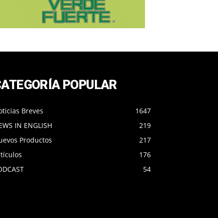
CATEGORÍA POPULAR
ticias Breves
1647
EWS IN ENGLISH
219
uevos Productos
217
tículos
176
ODCAST
54