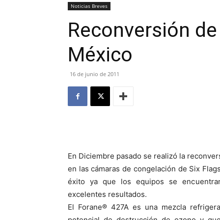
Noticias Breves
Reconversión de 
México
16 de junio de 2011
En Diciembre pasado se realizó la reconver
en las cámaras de congelación de Six Fla
éxito ya que los equipos se encuentra
excelentes resultados.
El Forane® 427A es una mezcla refriger
potencial de destrucción de ozono y qu