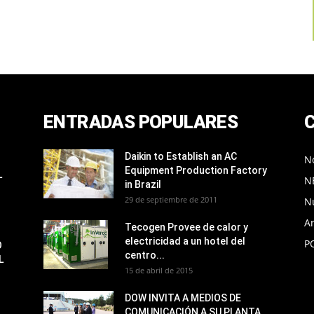
ENTRADAS POPULARES
Daikin to Establish an AC
No
Equipment Production Factory
L
N
in Brazil
29 de septiembre de 2011
N
Ar
Tecogen Provee de calor y
electricidad a un hotel del
P
O
centro...
L
15 de abril de 2015
DOW INVITA A MEDIOS DE
COMUNICACIÓN A SU PLANTA