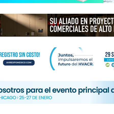
N
ICA