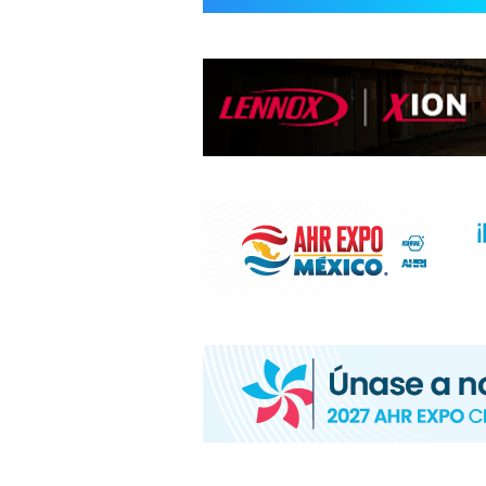
INFORMACIÓ
HVAC/R
DE
LATINOAMÉR