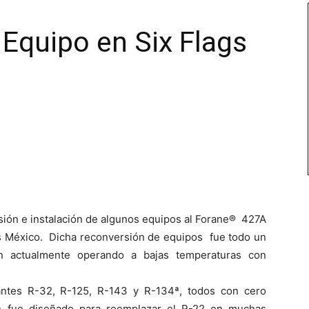
Equipo en Six Flags
sión e instalación de algunos equipos al Forane® 427A
gs México. Dicha reconversión de equipos fue todo un
n actualmente operando a bajas temperaturas con
antes R-32, R-125, R-143 y R-134ª, todos con cero
e fue diseñado para reemplazar el R-22 en muchas