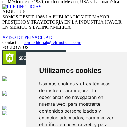
en México desde 1986, cubriendo México, USA y Latinoamérica.
ABOUT US
SOMOS DESDE 1986 LA PUBLICACIÓN DE MAYOR
PRESTIGIO Y TRAYECTORIA EN LA INDUSTRIA HVAC/R
EN MÉXICO Y LATINOAMÉRICA
AVISO DE PRIVACIDAD
Contact us:
cord.editorial@refrinoticias.com
FOLLOW US
Utilizamos cookies
Circulación certificada
Usamos cookies y otras técnicas
Desarrollado por
de rastreo para mejorar tu
experiencia de navegación en
Edición digital con tecnología
nuestra web, para mostrarte
contenidos personalizados y
anuncios adecuados, para analizar
Playa Revolcadero 222 Col. Reforma Iztaccihuatl Norte C.P. 08810
CIUDAD DE MEXICO
el tráfico en nuestra web y para