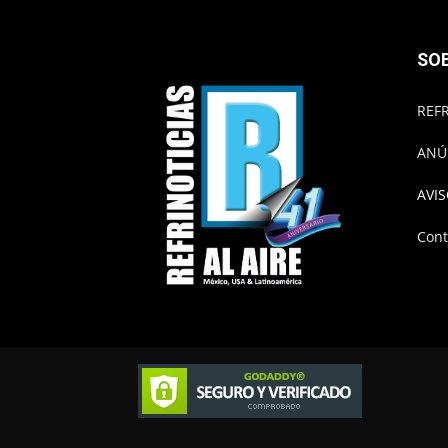
SO
REFR
ANÚ
AVIS
Cont