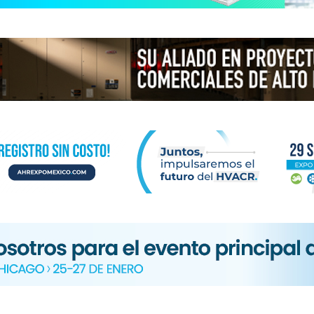
N
ICA