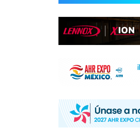
INFORMACIÓ
HVAC/R
DE
LATINOAMÉR