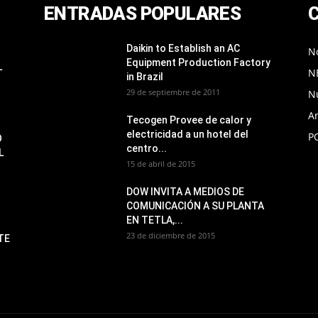
ENTRADAS POPULARES
Daikin to Establish an AC
No
Equipment Production Factory
L
N
in Brazil
29 de septiembre de 2011
N
Ar
Tecogen Provee de calor y
electricidad a un hotel del
P
O
centro...
L
15 de abril de 2015
DOW INVITA A MEDIOS DE
COMUNICACIÓN A SU PLANTA
EN TETLA,...
23 de diciembre de 2015
TE