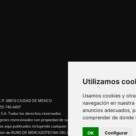
Utilizamos coo
Usamos cookies y otras
e C.P. 08810 CIUDAD DE MEXICO
navegación en nuestra
55 740 4497
anuncios adecuados, pa
A. Todos los derechos reservados
comprender de donde ll
agenes mencionados son propiedad de sus respectivos dueños
idos aqui publicados incluyendo cualquier medio electrónico o magnético
visión de BURO DE MERCADOTECNIA DEL CENTRO, S.A.
OK
Configurar