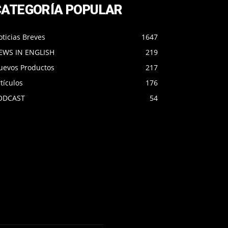
CATEGORÍA POPULAR
ticias Breves
1647
EWS IN ENGLISH
219
uevos Productos
217
tículos
176
ODCAST
54