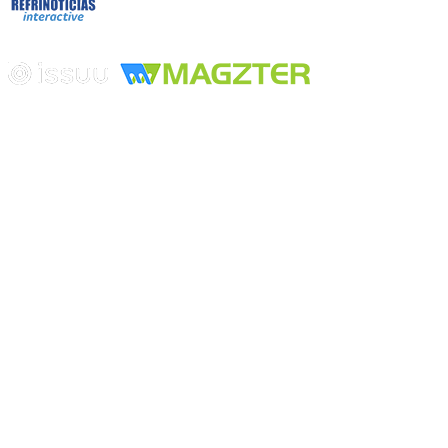
Edición digital con tecnología
Playa Revolcadero 222 Col. Reforma Iztaccihuatl Norte C.P. 08810
CIUDAD DE MEXICO
Conmutador CIUDAD DE MEXICO (+52) 555 740 4476, 555 740
4497
© 2000-2026 BURO DE MERCADOTECNIA DEL CENTRO,
S.A. Todos los derechos reservados
Todos los nombres, marcas, logotipos, productos e imagenes
mencionados son propiedad de sus respectivos dueños
Prohibida la reproducción total o parcial de los contenidos aqui
publicados incluyendo cualquier medio electrónico o magnético
Desarrollado por REFRINOTICIAS INTERACTIVE una división
de BURO DE MERCADOTECNIA DEL CENTRO, S.A.