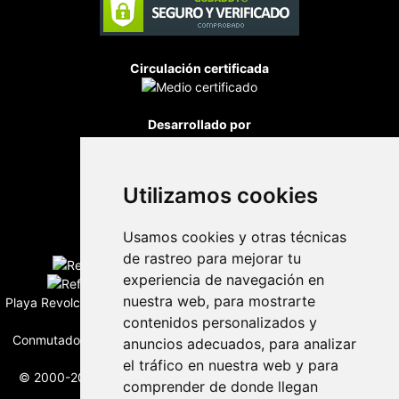
Circulación certificada
Desarrollado por
Utilizamos cookies
Usamos cookies y otras técnicas
Edición digital con tecnología
de rastreo para mejorar tu
experiencia de navegación en
nuestra web, para mostrarte
Playa Revolcadero 222 Col. Reforma Iztaccihuatl Norte C.P. 08810
CIUDAD DE MEXICO
contenidos personalizados y
Conmutador CIUDAD DE MEXICO (+52) 555 740 4476, 555 740
anuncios adecuados, para analizar
4497
el tráfico en nuestra web y para
© 2000-2026 BURO DE MERCADOTECNIA DEL CENTRO, S.A.
comprender de donde llegan
Todos los derechos reservados