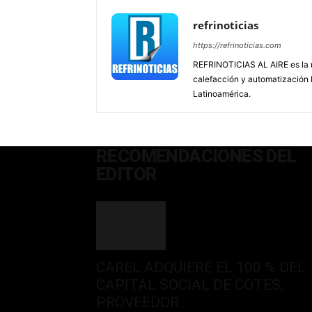
refrinoticias
https://refrinoticias.com
REFRINOTICIAS AL AIRE es la re
calefacción y automatización
Latinoamérica.
RECOMENDACIONES DEL
EDITOR
CAREL ADQUIERE EL 100 % DEL
CAPITAL SOCIAL DE COTES,
PROVEEDOR...