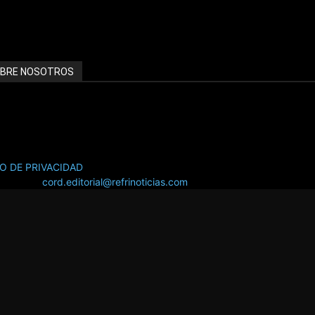
BRE NOSOTROS
INOTICIAS.com ::::: EL PORTAL LÍDER EN INFORMACIÓN HVAC/R
NCIATE CON NOSOTROS SOMOS TU MEJOR INVERSIÓN PUBLICITA
SO DE PRIVACIDAD
áctanos:
cord.editorial@refrinoticias.com