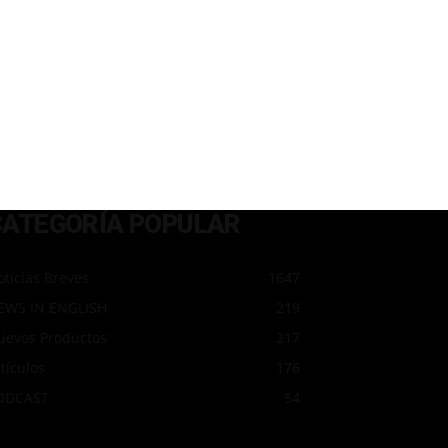
CATEGORÍA POPULAR
ticias Breves
1647
EWS IN ENGLISH
219
uevos Productos
217
tículos
176
ODCAST
54