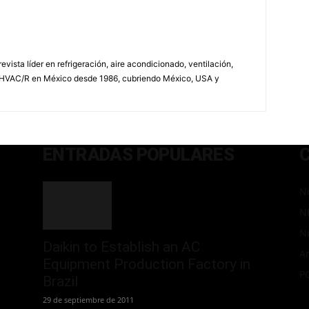
vista líder en refrigeración, aire acondicionado, ventilación,
 HVAC/R en México desde 1986, cubriendo México, USA y
ENTRADAS POPULARES
No
N
N
Daikin to Establish an AC
Ar
Equipment Production Factory in
P
Brazil
29 de septiembre de 2011