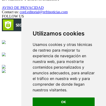
AVISO DE PRIVACIDAD
Contact us:
cord.editorial@refrinoticias.com
FOLLOW US
Utilizamos cookies
Circulación certificada
Usamos cookies y otras técnicas
de rastreo para mejorar tu
Desarrollado por
experiencia de navegación en
nuestra web, para mostrarte
Edición digital con tecnología
contenidos personalizados y
anuncios adecuados, para analizar
Playa Revolcadero 222 Col. Reforma Iztaccihuatl Norte C.P. 08810
el tráfico en nuestra web y para
CIUDAD DE MEXICO
Conmutador CIUDAD DE MEXICO (+52) 555 740 4476, 555 740
comprender de donde llegan
4497
nuestros visitantes.
© 2000-2026 BURO DE MERCADOTECNIA DEL CENTRO,
S.A. Todos los derechos reservados
Todos los nombres, marcas, logotipos, productos e imagenes
OK
mencionados son propiedad de sus respectivos dueños