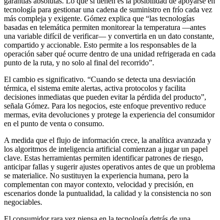
garantías absolutas. Lo que sí tienen es la posibilidad de apoyarse en
tecnología para gestionar una cadena de suministro en frío cada vez
más compleja y exigente. Gómez explica que “las tecnologías
basadas en telemática permiten monitorear la temperatura —antes
una variable difícil de verificar— y convertirla en un dato constante,
compartido y accionable. Esto permite a los responsables de la
operación saber qué ocurre dentro de una unidad refrigerada en cada
punto de la ruta, y no solo al final del recorrido”.
El cambio es significativo. “Cuando se detecta una desviación
térmica, el sistema emite alertas, activa protocolos y facilita
decisiones inmediatas que pueden evitar la pérdida del producto”,
señala Gómez. Para los negocios, este enfoque preventivo reduce
mermas, evita devoluciones y protege la experiencia del consumidor
en el punto de venta o consumo.
A medida que el flujo de información crece, la analítica avanzada y
los algoritmos de inteligencia artificial comienzan a jugar un papel
clave. Estas herramientas permiten identificar patrones de riesgo,
anticipar fallas y sugerir ajustes operativos antes de que un problema
se materialice. No sustituyen la experiencia humana, pero la
complementan con mayor contexto, velocidad y precisión, en
escenarios donde la puntualidad, la calidad y la consistencia no son
negociables.
El consumidor rara vez piensa en la tecnología detrás de una