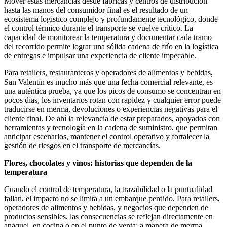
Mover estas mercancías desde fábricas y centros de distribución
hasta las manos del consumidor final es el resultado de un
ecosistema logístico complejo y profundamente tecnológico, donde
el control térmico durante el transporte se vuelve crítico. La
capacidad de monitorear la temperatura y documentar cada tramo
del recorrido permite lograr una sólida cadena de frío en la logística
de entregas e impulsar una experiencia de cliente impecable.
Para retailers, restauranteros y operadores de alimentos y bebidas,
San Valentín es mucho más que una fecha comercial relevante, es
una auténtica prueba, ya que los picos de consumo se concentran en
pocos días, los inventarios rotan con rapidez y cualquier error puede
traducirse en merma, devoluciones o experiencias negativas para el
cliente final. De ahí la relevancia de estar preparados, apoyados con
herramientas y tecnología en la cadena de suministro, que permitan
anticipar escenarios, mantener el control operativo y fortalecer la
gestión de riesgos en el transporte de mercancías.
Flores, chocolates y vinos: historias que dependen de la
temperatura
Cuando el control de temperatura, la trazabilidad o la puntualidad
fallan, el impacto no se limita a un embarque perdido. Para retailers,
operadores de alimentos y bebidas, y negocios que dependen de
productos sensibles, las consecuencias se reflejan directamente en
anaquel, en cocina o en el punto de venta; a manera de merma,