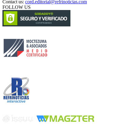
Contact us:
cord.editorial@refrinoticias.com
FOLLOW US
Circulación certificada
Desarrollado por
Edición digital con tecnología
Playa Revolcadero 222 Col. Reforma Iztaccihuatl Norte C.P. 08810
CIUDAD DE MEXICO