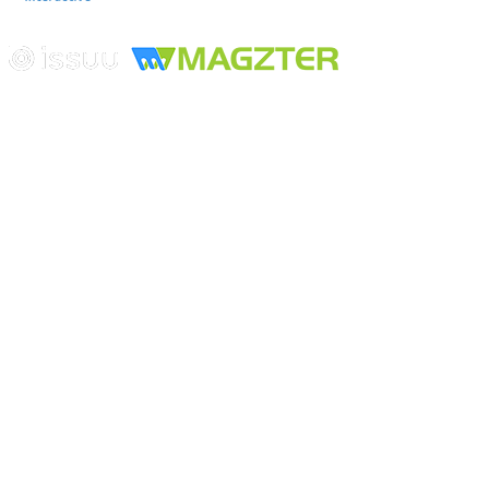
Edición digital con tecnología
Playa Revolcadero 222 Col. Reforma Iztaccihuatl Norte C.P. 08810
CIUDAD DE MEXICO
Conmutador CIUDAD DE MEXICO (+52) 555 740 4476, 555 740
4497
© 2000-2026 BURO DE MERCADOTECNIA DEL CENTRO,
S.A. Todos los derechos reservados
Todos los nombres, marcas, logotipos, productos e imagenes
mencionados son propiedad de sus respectivos dueños
Prohibida la reproducción total o parcial de los contenidos aqui
publicados incluyendo cualquier medio electrónico o magnético
Desarrollado por REFRINOTICIAS INTERACTIVE una división
de BURO DE MERCADOTECNIA DEL CENTRO, S.A.