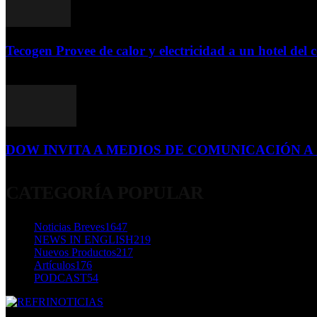
Tecogen Provee de calor y electricidad a un hotel del c
15 de abril de 2015
DOW INVITA A MEDIOS DE COMUNICACIÓN A S
23 de diciembre de 2015
CATEGORÍA POPULAR
Noticias Breves
1647
NEWS IN ENGLISH
219
Nuevos Productos
217
Artículos
176
PODCAST
54
SOBRE NOSOTROS