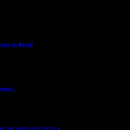
tory in Brazil
entro...
U PLANTA EN TETLA,...