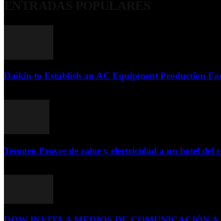
ENTRADAS POPULARES
Daikin to Establish an AC Equipment Production Fac
29 de septiembre de 2011
Tecogen Provee de calor y electricidad a un hotel del c
15 de abril de 2015
DOW INVITA A MEDIOS DE COMUNICACIÓN A S