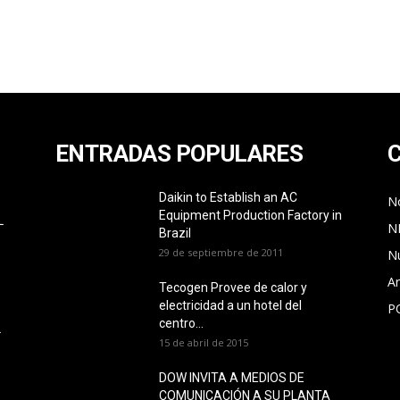
ENTRADAS POPULARES
Daikin to Establish an AC
No
Equipment Production Factory in
L
N
Brazil
29 de septiembre de 2011
N
Ar
Tecogen Provee de calor y
electricidad a un hotel del
P
O
centro...
L
15 de abril de 2015
DOW INVITA A MEDIOS DE
COMUNICACIÓN A SU PLANTA