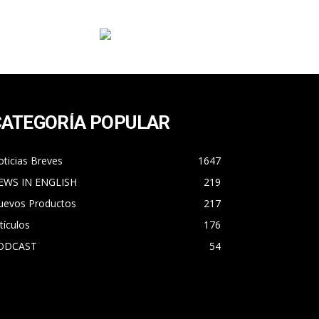
CATEGORÍA POPULAR
ticias Breves
1647
EWS IN ENGLISH
219
uevos Productos
217
tículos
176
ODCAST
54