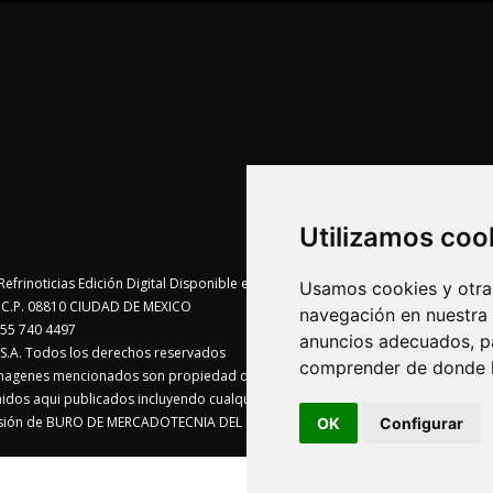
Utilizamos coo
Usamos cookies y otras
te C.P. 08810 CIUDAD DE MEXICO
navegación en nuestra
55 740 4497
anuncios adecuados, pa
A. Todos los derechos reservados
comprender de donde ll
imagenes mencionados son propiedad de sus respectivos dueños
enidos aqui publicados incluyendo cualquier medio electrónico o magnético
visión de BURO DE MERCADOTECNIA DEL CENTRO, S.A.
OK
Configurar