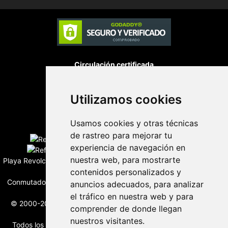
Circulación certificada
Utilizamos cookies
Desarrollado por
Usamos cookies y otras técnicas
Edición digital con tecnología
de rastreo para mejorar tu
experiencia de navegación en
nuestra web, para mostrarte
Playa Revolcadero 222 Col. Reforma Iztaccihuatl Norte C.P. 08810
contenidos personalizados y
CIUDAD DE MEXICO
Conmutador CIUDAD DE MEXICO (+52) 555 740 4476, 555 740
anuncios adecuados, para analizar
4497
el tráfico en nuestra web y para
© 2000-2026 BURO DE MERCADOTECNIA DEL CENTRO, S.A.
comprender de donde llegan
Todos los derechos reservados
nuestros visitantes.
Todos los nombres, marcas, logotipos, productos e imagenes