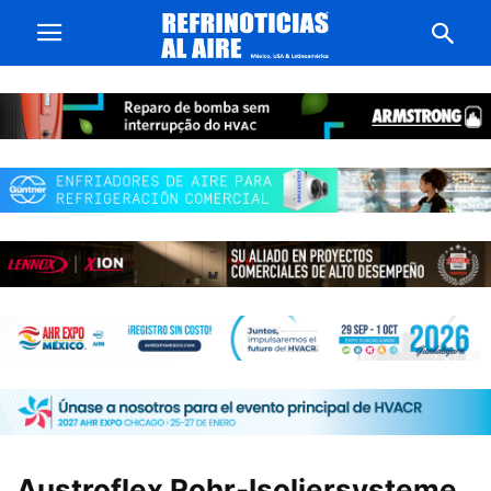
Austroflex Rohr-Isoliersysteme