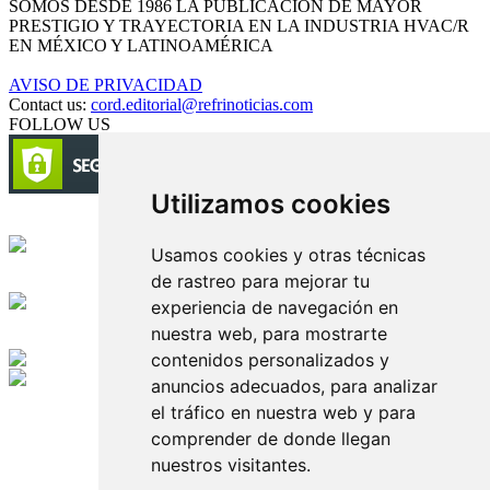
SOMOS DESDE 1986 LA PUBLICACIÓN DE MAYOR
PRESTIGIO Y TRAYECTORIA EN LA INDUSTRIA HVAC/R
EN MÉXICO Y LATINOAMÉRICA
AVISO DE PRIVACIDAD
Contact us:
cord.editorial@refrinoticias.com
FOLLOW US
Utilizamos cookies
Circulación certificada
Usamos cookies y otras técnicas
de rastreo para mejorar tu
Desarrollado por
experiencia de navegación en
nuestra web, para mostrarte
Edición digital con tecnología
contenidos personalizados y
anuncios adecuados, para analizar
Playa Revolcadero 222 Col. Reforma Iztaccihuatl Norte C.P. 08810
el tráfico en nuestra web y para
CIUDAD DE MEXICO
comprender de donde llegan
Conmutador CIUDAD DE MEXICO (+52) 555 740 4476, 555 740
4497
nuestros visitantes.
© 2000-2026 BURO DE MERCADOTECNIA DEL CENTRO,