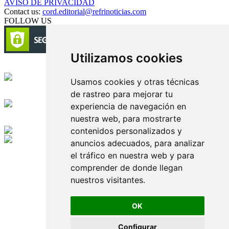
AVISO DE PRIVACIDAD
Contact us:
cord.editorial@refrinoticias.com
FOLLOW US
Utilizamos cookies
Circulación certificada
Usamos cookies y otras técnicas
de rastreo para mejorar tu
Desarrollado por
experiencia de navegación en
nuestra web, para mostrarte
Edición digital con tecnología
contenidos personalizados y
anuncios adecuados, para analizar
Playa Revolcadero 222 Col. Reforma Iztaccihuatl Norte C.P. 08810
el tráfico en nuestra web y para
CIUDAD DE MEXICO
Conmutador CIUDAD DE MEXICO (+52) 555 740 4476, 555 740
comprender de donde llegan
4497
nuestros visitantes.
© 2000-2026 BURO DE MERCADOTECNIA DEL CENTRO,
S.A. Todos los derechos reservados
Todos los nombres, marcas, logotipos, productos e imagenes
OK
mencionados son propiedad de sus respectivos dueños
Prohibida la reproducción total o parcial de los contenidos aqui
Configurar