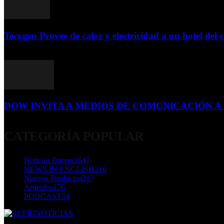
Tecogen Provee de calor y electricidad a un hotel del c
15 de abril de 2015
DOW INVITA A MEDIOS DE COMUNICACIÓN A S
23 de diciembre de 2015
CATEGORÍA POPULAR
Noticias Breves
1647
NEWS IN ENGLISH
219
Nuevos Productos
217
Artículos
176
PODCAST
54
SOBRE NOSOTROS