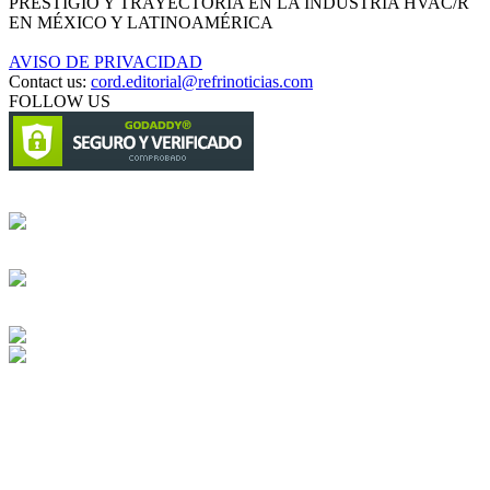
PRESTIGIO Y TRAYECTORIA EN LA INDUSTRIA HVAC/R
EN MÉXICO Y LATINOAMÉRICA
AVISO DE PRIVACIDAD
Contact us:
cord.editorial@refrinoticias.com
FOLLOW US
Circulación certificada
Desarrollado por
Edición digital con tecnología
Playa Revolcadero 222 Col. Reforma Iztaccihuatl Norte C.P. 08810
CIUDAD DE MEXICO
Conmutador CIUDAD DE MEXICO (+52) 555 740 4476, 555 740
4497
© 2000-2026 BURO DE MERCADOTECNIA DEL CENTRO,
S.A. Todos los derechos reservados