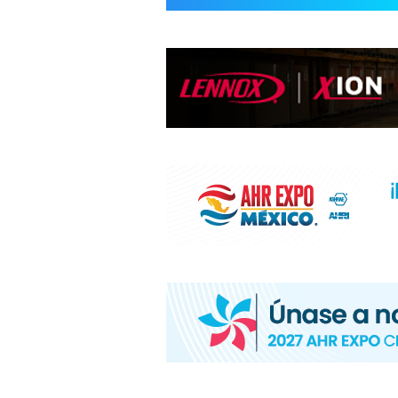
INFORMACIÓ
HVAC/R
DE
LATINOAMÉR