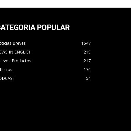
CATEGORÍA POPULAR
ticias Breves
1647
EWS IN ENGLISH
219
uevos Productos
217
tículos
176
ODCAST
54