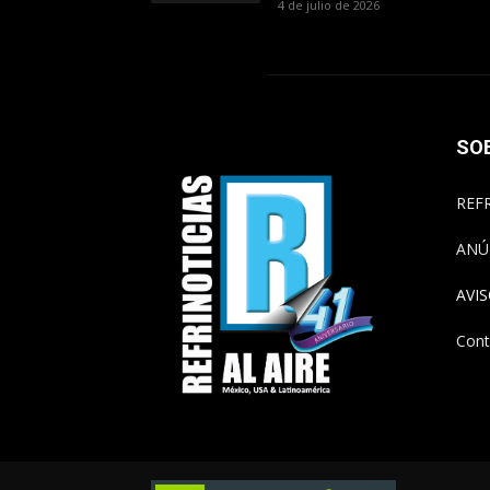
4 de julio de 2026
SO
REFR
ANÚ
AVI
Cont