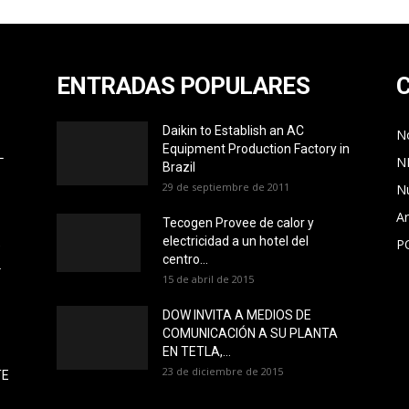
ENTRADAS POPULARES
Daikin to Establish an AC
No
Equipment Production Factory in
L
N
Brazil
29 de septiembre de 2011
N
Ar
Tecogen Provee de calor y
electricidad a un hotel del
P
O
centro...
L
15 de abril de 2015
DOW INVITA A MEDIOS DE
COMUNICACIÓN A SU PLANTA
EN TETLA,...
23 de diciembre de 2015
TE