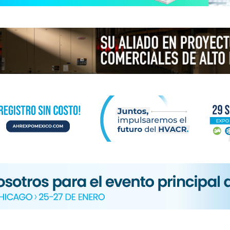
N
ICA