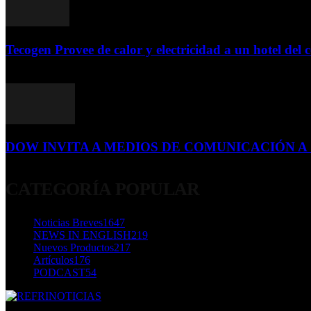
Tecogen Provee de calor y electricidad a un hotel del c
15 de abril de 2015
DOW INVITA A MEDIOS DE COMUNICACIÓN A S
23 de diciembre de 2015
CATEGORÍA POPULAR
Noticias Breves
1647
NEWS IN ENGLISH
219
Nuevos Productos
217
Artículos
176
PODCAST
54
SOBRE NOSOTROS