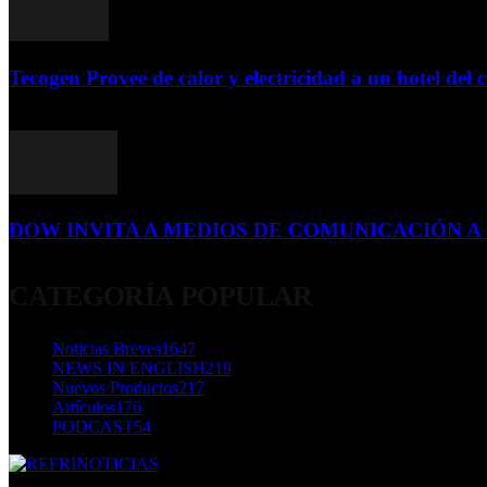
Tecogen Provee de calor y electricidad a un hotel del c
15 de abril de 2015
DOW INVITA A MEDIOS DE COMUNICACIÓN A S
23 de diciembre de 2015
CATEGORÍA POPULAR
Noticias Breves
1647
NEWS IN ENGLISH
219
Nuevos Productos
217
Artículos
176
PODCAST
54
SOBRE NOSOTROS