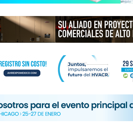
N
ICA