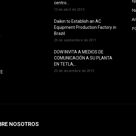
N
centro...
15 de abril de 2015
N
Ar
Daikin to Establish an AC
Equipment Production Factory in
P
O
Brazil
L
29 de septiembre de 2011
DOW INVITA A MEDIOS DE
COMUNICACIÓN A SU PLANTA
EN TETLA,...
23 de diciembre de 2015
TE
BRE NOSOTROS