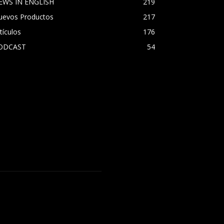
EWS IN ENGLISH
219
uevos Productos
217
tículos
176
ODCAST
54