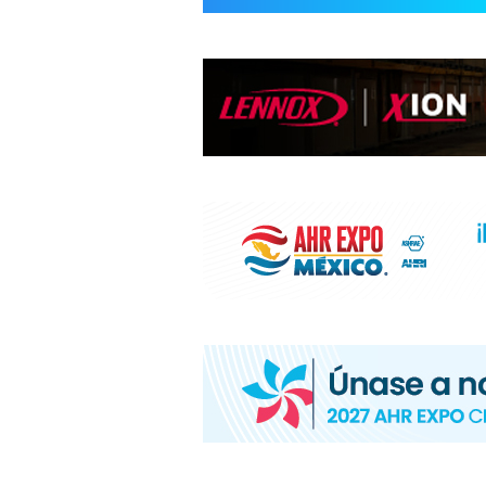
INFORMACIÓ
HVAC/R
DE
LATINOAMÉR