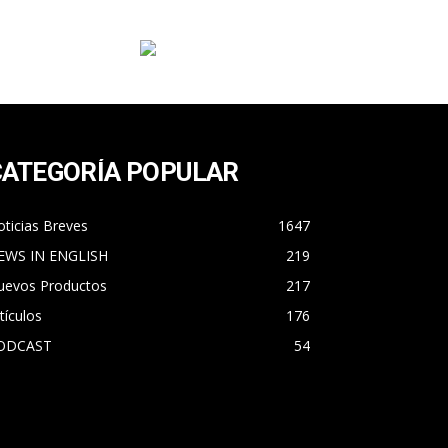
CATEGORÍA POPULAR
ticias Breves
1647
EWS IN ENGLISH
219
uevos Productos
217
tículos
176
ODCAST
54