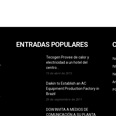
ENTRADAS POPULARES
Tecogen Provee de calor y
No
electricidad a un hotel del
L
N
centro...
15 de abril de 2015
N
Ar
Daikin to Establish an AC
Equipment Production Factory in
P
O
Brazil
L
29 de septiembre de 2011
DOW INVITA A MEDIOS DE
COMUNICACIÓN A SU PLANTA