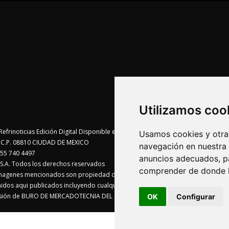
Utilizamos coo
Usamos cookies y otras
te C.P. 08810 CIUDAD DE MEXICO
navegación en nuestra
55 740 4497
anuncios adecuados, pa
A. Todos los derechos reservados
comprender de donde ll
imagenes mencionados son propiedad de sus respectivos dueños
enidos aqui publicados incluyendo cualquier medio electrónico o magnético
visión de BURO DE MERCADOTECNIA DEL CENTRO, S.A.
OK
Configurar