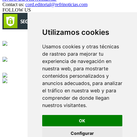
Contact us:
cord.editorial@refrinoticias.com
FOLLOW US
Utilizamos cookies
Circulación certificada
Usamos cookies y otras técnicas
de rastreo para mejorar tu
Desarrollado por
experiencia de navegación en
nuestra web, para mostrarte
Edición digital con tecnología
contenidos personalizados y
anuncios adecuados, para analizar
Playa Revolcadero 222 Col. Reforma Iztaccihuatl Norte C.P. 08810
el tráfico en nuestra web y para
CIUDAD DE MEXICO
Conmutador CIUDAD DE MEXICO (+52) 555 740 4476, 555 740
comprender de donde llegan
4497
nuestros visitantes.
© 2000-2026 BURO DE MERCADOTECNIA DEL CENTRO,
S.A. Todos los derechos reservados
Todos los nombres, marcas, logotipos, productos e imagenes
OK
mencionados son propiedad de sus respectivos dueños
Prohibida la reproducción total o parcial de los contenidos aqui
Configurar
publicados incluyendo cualquier medio electrónico o magnético