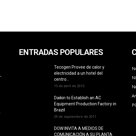
ENTRADAS POPULARES
Tecogen Provee de calor y
No
electricidad a un hotel del
L
N
centro...
15 de abril de 2015
N
Ar
Daikin to Establish an AC
Equipment Production Factory in
P
O
Brazil
L
29 de septiembre de 2011
DOW INVITA A MEDIOS DE
COMUNICACIÓN A SU PLANTA