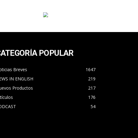
CATEGORÍA POPULAR
ticias Breves
1647
EWS IN ENGLISH
219
uevos Productos
217
tículos
176
ODCAST
54