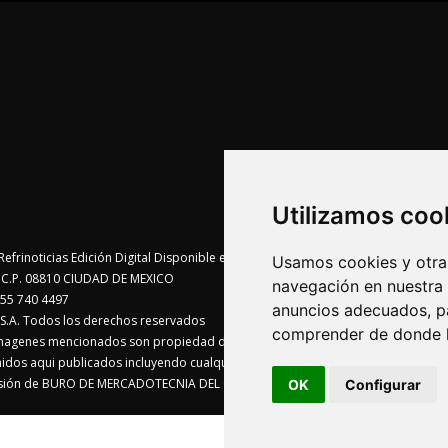
Utilizamos coo
Usamos cookies y otras
te C.P. 08810 CIUDAD DE MEXICO
navegación en nuestra
55 740 4497
anuncios adecuados, pa
A. Todos los derechos reservados
comprender de donde ll
imagenes mencionados son propiedad de sus respectivos dueños
enidos aqui publicados incluyendo cualquier medio electrónico o magnético
visión de BURO DE MERCADOTECNIA DEL CENTRO, S.A.
OK
Configurar