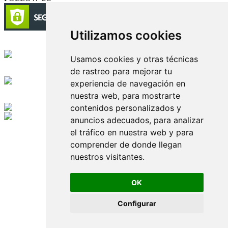
Utilizamos cookies
Circulación certificada
Usamos cookies y otras técnicas
de rastreo para mejorar tu
Desarrollado por
experiencia de navegación en
nuestra web, para mostrarte
Edición digital con tecnología
contenidos personalizados y
anuncios adecuados, para analizar
Playa Revolcadero 222 Col. Reforma Iztaccihuatl Norte C.P. 08810
el tráfico en nuestra web y para
CIUDAD DE MEXICO
Conmutador CIUDAD DE MEXICO (+52) 555 740 4476, 555 740
comprender de donde llegan
4497
nuestros visitantes.
© 2000-2026 BURO DE MERCADOTECNIA DEL CENTRO,
S.A. Todos los derechos reservados
Todos los nombres, marcas, logotipos, productos e imagenes
OK
mencionados son propiedad de sus respectivos dueños
Prohibida la reproducción total o parcial de los contenidos aqui
Configurar
publicados incluyendo cualquier medio electrónico o magnético
Desarrollado por REFRINOTICIAS INTERACTIVE una división
de BURO DE MERCADOTECNIA DEL CENTRO, S.A.