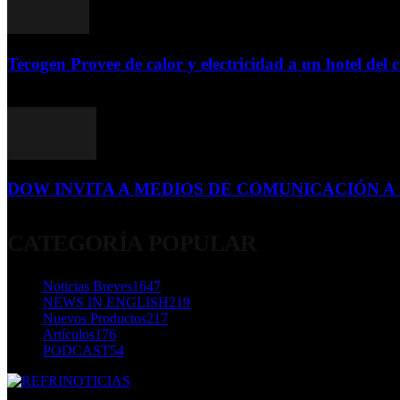
Tecogen Provee de calor y electricidad a un hotel del c
15 de abril de 2015
DOW INVITA A MEDIOS DE COMUNICACIÓN A S
23 de diciembre de 2015
CATEGORÍA POPULAR
Noticias Breves
1647
NEWS IN ENGLISH
219
Nuevos Productos
217
Artículos
176
PODCAST
54
SOBRE NOSOTROS