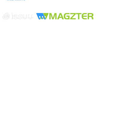
Edición digital con tecnología
Playa Revolcadero 222 Col. Reforma Iztaccihuatl Norte C.P. 08810
CIUDAD DE MEXICO
Conmutador CIUDAD DE MEXICO (+52) 555 740 4476, 555 740
4497
© 2000-2026 BURO DE MERCADOTECNIA DEL CENTRO,
S.A. Todos los derechos reservados
Todos los nombres, marcas, logotipos, productos e imagenes
mencionados son propiedad de sus respectivos dueños
Prohibida la reproducción total o parcial de los contenidos aqui
publicados incluyendo cualquier medio electrónico o magnético
Desarrollado por REFRINOTICIAS INTERACTIVE una división
de BURO DE MERCADOTECNIA DEL CENTRO, S.A.