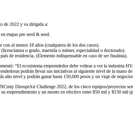
to de 2022 y va dirigida a:
 en etapas pre seed & seed.
r con al menos 18 años (cualquiera de los dos casos).
(licenciatura o grado, maestría o máster, especialidad o doctorado).
 país de residencia. (Elemento indispensable en caso de ser finalista).
entó: “El ecosistema emprendedor debe voltear a ver la industria HVAC
ndedoras podrán llevar sus iniciativas al siguiente nivel de la mano de
ás alto nivel y podrán ganar hasta 150,000 pesos y un viaje de negocio
INCmty DisruptAir Challenge 2022, de los cinco equipos/proyectos semifi
ra su emprendimiento y un monto en efectivo entre $50 mil y $150 mil (