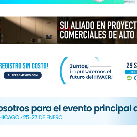
N
ICA