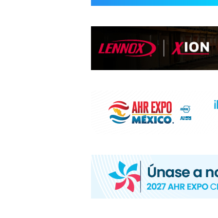
INFORMACIÓ
HVAC/R
DE
LATINOAMÉR