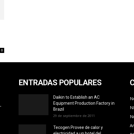
0
ENTRADAS POPULARES
Daikin to Establish an AC
No
Equipment Production Factory in
L
N
Brazil
29 de septiembre de 2011
N
Ar
Tecogen Provee de calor y
electricidad a un hotel del