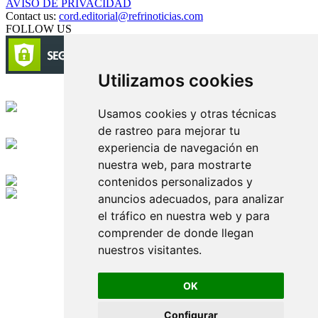
AVISO DE PRIVACIDAD
Contact us:
cord.editorial@refrinoticias.com
FOLLOW US
Utilizamos cookies
Circulación certificada
Usamos cookies y otras técnicas
de rastreo para mejorar tu
Desarrollado por
experiencia de navegación en
nuestra web, para mostrarte
Edición digital con tecnología
contenidos personalizados y
anuncios adecuados, para analizar
Playa Revolcadero 222 Col. Reforma Iztaccihuatl Norte C.P. 08810
el tráfico en nuestra web y para
CIUDAD DE MEXICO
Conmutador CIUDAD DE MEXICO (+52) 555 740 4476, 555 740
comprender de donde llegan
4497
nuestros visitantes.
© 2000-2026 BURO DE MERCADOTECNIA DEL CENTRO,
S.A. Todos los derechos reservados
Todos los nombres, marcas, logotipos, productos e imagenes
OK
mencionados son propiedad de sus respectivos dueños
Prohibida la reproducción total o parcial de los contenidos aqui
Configurar