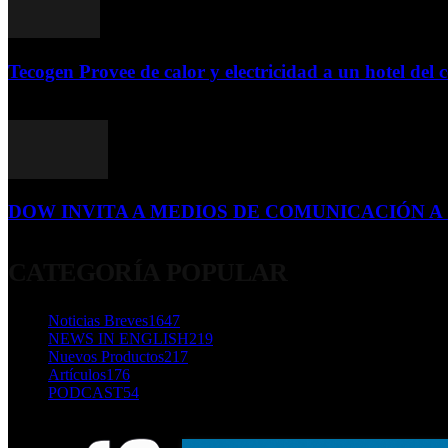
Tecogen Provee de calor y electricidad a un hotel del c
15 de abril de 2015
DOW INVITA A MEDIOS DE COMUNICACIÓN A S
23 de diciembre de 2015
CATEGORÍA POPULAR
Noticias Breves
1647
NEWS IN ENGLISH
219
Nuevos Productos
217
Artículos
176
PODCAST
54