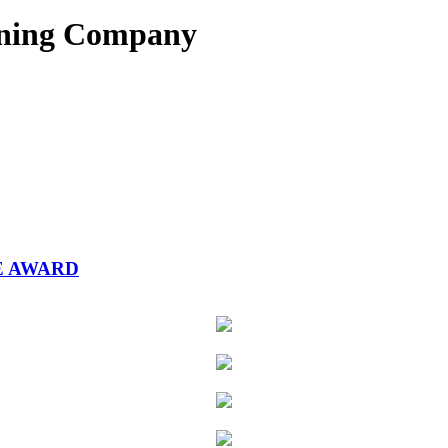
oning Company
E AWARD