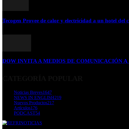
Tecogen Provee de calor y electricidad a un hotel del c
15 de abril de 2015
DOW INVITA A MEDIOS DE COMUNICACIÓN A S
23 de diciembre de 2015
CATEGORÍA POPULAR
Noticias Breves
1647
NEWS IN ENGLISH
219
Nuevos Productos
217
Artículos
176
PODCAST
54
SOBRE NOSOTROS