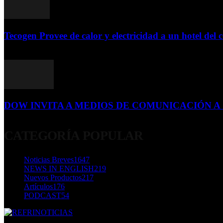
Tecogen Provee de calor y electricidad a un hotel del c
15 de abril de 2015
DOW INVITA A MEDIOS DE COMUNICACIÓN A S
23 de diciembre de 2015
CATEGORÍA POPULAR
Noticias Breves
1647
NEWS IN ENGLISH
219
Nuevos Productos
217
Artículos
176
PODCAST
54
SOBRE NOSOTROS