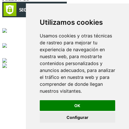
Utilizamos cookies
Circulación certificada
Usamos cookies y otras técnicas
Desarrollado por
de rastreo para mejorar tu
experiencia de navegación en
Edición digital con tecnología
nuestra web, para mostrarte
contenidos personalizados y
anuncios adecuados, para analizar
Playa Revolcadero 222 Col. Reforma Iztaccihuatl Norte C.P. 08810
CIUDAD DE MEXICO
el tráfico en nuestra web y para
Conmutador CIUDAD DE MEXICO (+52) 555 740 4476, 555 740
comprender de donde llegan
4497
nuestros visitantes.
© 2000-2026 BURO DE MERCADOTECNIA DEL CENTRO,
S.A. Todos los derechos reservados
Todos los nombres, marcas, logotipos, productos e imagenes
OK
mencionados son propiedad de sus respectivos dueños
Prohibida la reproducción total o parcial de los contenidos aqui
Configurar
publicados incluyendo cualquier medio electrónico o magnético
Desarrollado por REFRINOTICIAS INTERACTIVE una división
de BURO DE MERCADOTECNIA DEL CENTRO, S.A.