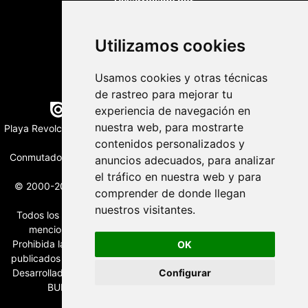
Desarrollado por
Utilizamos cookies
Usamos cookies y otras técnicas
de rastreo para mejorar tu
Edición digital con tecnología
experiencia de navegación en
nuestra web, para mostrarte
Playa Revolcadero 222 Col. Reforma Iztaccihuatl Norte C.P. 08810
CIUDAD DE MEXICO
contenidos personalizados y
Conmutador CIUDAD DE MEXICO (+52) 555 740 4476, 555 740
anuncios adecuados, para analizar
4497
el tráfico en nuestra web y para
© 2000-2026 BURO DE MERCADOTECNIA DEL CENTRO, S.A.
comprender de donde llegan
Todos los derechos reservados
nuestros visitantes.
Todos los nombres, marcas, logotipos, productos e imagenes
mencionados son propiedad de sus respectivos dueños
Prohibida la reproducción total o parcial de los contenidos aqui
OK
publicados incluyendo cualquier medio electrónico o magnético
Desarrollado por REFRINOTICIAS INTERACTIVE una división de
Configurar
BURO DE MERCADOTECNIA DEL CENTRO, S.A.