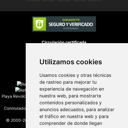
Circulación certificada
Utilizamos cookies
Desarrollado por
Usamos cookies y otras técnicas
Edición digital con tecnología
de rastreo para mejorar tu
experiencia de navegación en
nuestra web, para mostrarte
Playa Revolcadero 222 Col. Reforma Iztaccihuatl Norte C.P. 08810
contenidos personalizados y
CIUDAD DE MEXICO
Conmutador CIUDAD DE MEXICO (+52) 555 740 4476, 555 740
anuncios adecuados, para analizar
4497
el tráfico en nuestra web y para
© 2000-2026 BURO DE MERCADOTECNIA DEL CENTRO, S.A.
comprender de donde llegan
Todos los derechos reservados