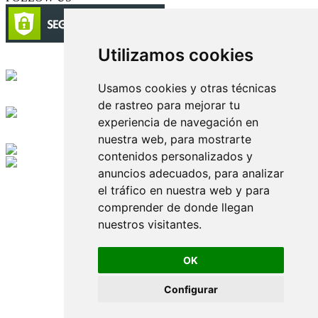
Utilizamos cookies
Circulación certificada
Usamos cookies y otras técnicas
Desarrollado por
de rastreo para mejorar tu
experiencia de navegación en
Edición digital con tecnología
nuestra web, para mostrarte
contenidos personalizados y
anuncios adecuados, para analizar
Playa Revolcadero 222 Col. Reforma Iztaccihuatl Norte C.P. 08810
CIUDAD DE MEXICO
el tráfico en nuestra web y para
Conmutador CIUDAD DE MEXICO (+52) 555 740 4476, 555 740
comprender de donde llegan
4497
nuestros visitantes.
© 2000-2026 BURO DE MERCADOTECNIA DEL CENTRO,
S.A. Todos los derechos reservados
Todos los nombres, marcas, logotipos, productos e imagenes
OK
mencionados son propiedad de sus respectivos dueños
Prohibida la reproducción total o parcial de los contenidos aqui
Configurar
publicados incluyendo cualquier medio electrónico o magnético
Desarrollado por REFRINOTICIAS INTERACTIVE una división
de BURO DE MERCADOTECNIA DEL CENTRO, S.A.