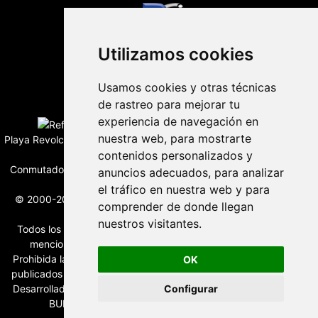
Utilizamos cookies
Usamos cookies y otras técnicas
Edición digital con tecnología
de rastreo para mejorar tu
experiencia de navegación en
nuestra web, para mostrarte
Playa Revolcadero 222 Col. Reforma Iztaccihuatl Norte C.P. 08810
CIUDAD DE MEXICO
contenidos personalizados y
Conmutador CIUDAD DE MEXICO (+52) 555 740 4476, 555 740
anuncios adecuados, para analizar
4497
el tráfico en nuestra web y para
© 2000-2026 BURO DE MERCADOTECNIA DEL CENTRO, S.A.
comprender de donde llegan
Todos los derechos reservados
nuestros visitantes.
Todos los nombres, marcas, logotipos, productos e imagenes
mencionados son propiedad de sus respectivos dueños
Prohibida la reproducción total o parcial de los contenidos aqui
OK
publicados incluyendo cualquier medio electrónico o magnético
Desarrollado por REFRINOTICIAS INTERACTIVE una división de
Configurar
BURO DE MERCADOTECNIA DEL CENTRO, S.A.