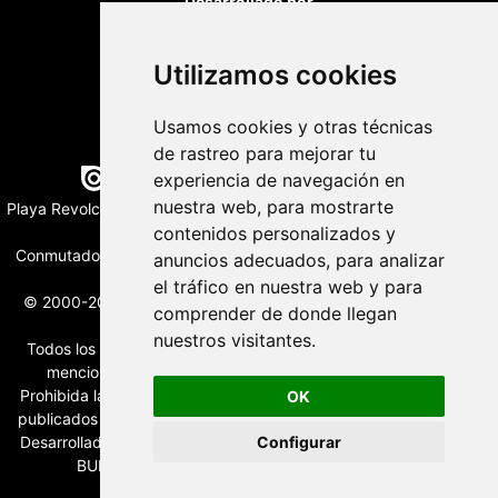
Desarrollado por
Utilizamos cookies
Usamos cookies y otras técnicas
de rastreo para mejorar tu
Edición digital con tecnología
experiencia de navegación en
nuestra web, para mostrarte
Playa Revolcadero 222 Col. Reforma Iztaccihuatl Norte C.P. 08810
CIUDAD DE MEXICO
contenidos personalizados y
Conmutador CIUDAD DE MEXICO (+52) 555 740 4476, 555 740
anuncios adecuados, para analizar
4497
el tráfico en nuestra web y para
© 2000-2026 BURO DE MERCADOTECNIA DEL CENTRO, S.A.
comprender de donde llegan
Todos los derechos reservados
nuestros visitantes.
Todos los nombres, marcas, logotipos, productos e imagenes
mencionados son propiedad de sus respectivos dueños
Prohibida la reproducción total o parcial de los contenidos aqui
OK
publicados incluyendo cualquier medio electrónico o magnético
Desarrollado por REFRINOTICIAS INTERACTIVE una división de
Configurar
BURO DE MERCADOTECNIA DEL CENTRO, S.A.