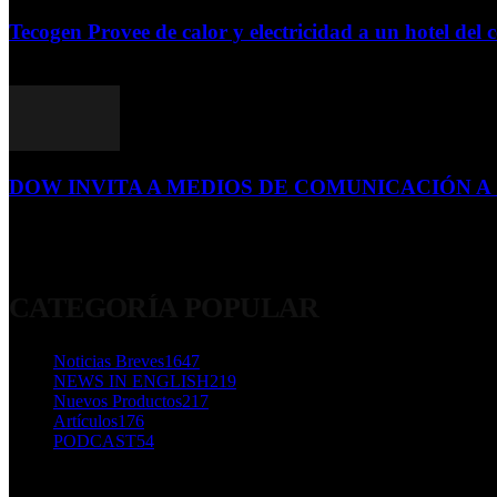
Tecogen Provee de calor y electricidad a un hotel del c
15 de abril de 2015
DOW INVITA A MEDIOS DE COMUNICACIÓN A S
23 de diciembre de 2015
CATEGORÍA POPULAR
Noticias Breves
1647
NEWS IN ENGLISH
219
Nuevos Productos
217
Artículos
176
PODCAST
54