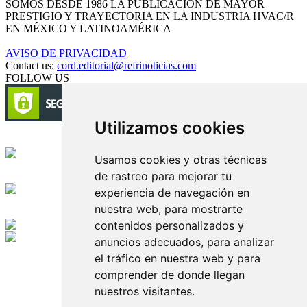
SOMOS DESDE 1986 LA PUBLICACIÓN DE MAYOR
PRESTIGIO Y TRAYECTORIA EN LA INDUSTRIA HVAC/R
EN MÉXICO Y LATINOAMÉRICA
AVISO DE PRIVACIDAD
Contact us:
cord.editorial@refrinoticias.com
FOLLOW US
Utilizamos cookies
Circulación certificada
Usamos cookies y otras técnicas
de rastreo para mejorar tu
Desarrollado por
experiencia de navegación en
nuestra web, para mostrarte
Edición digital con tecnología
contenidos personalizados y
anuncios adecuados, para analizar
Playa Revolcadero 222 Col. Reforma Iztaccihuatl Norte C.P. 08810
el tráfico en nuestra web y para
CIUDAD DE MEXICO
comprender de donde llegan
Conmutador CIUDAD DE MEXICO (+52) 555 740 4476, 555 740
4497
nuestros visitantes.
© 2000-2026 BURO DE MERCADOTECNIA DEL CENTRO,